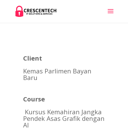
Kursus Kemahiran Jangka Pendek Asas
Grafik dengan AI
Client
by
crescentech
|
Jul 9, 2026
Kemas Parlimen Bayan
Baru
Course
Kursus Kemahiran Jangka
Pendek Asas Grafik dengan
AI